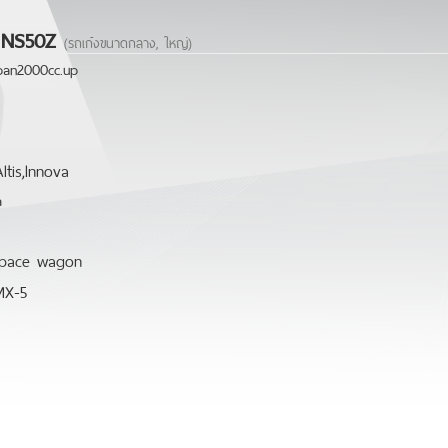
S50Z
(รถเก๋งขนาดกลาง, ใหญ่)
n2000cc.up
s,lnnova
a
ace wagon
X-5