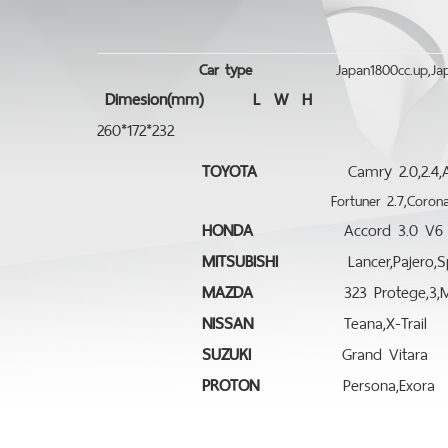
N
Car type
Japan1800cc.up,Japa
Dimesion(mm)
L W H
260*172*232
TOYOTA
Camry 2.0,2.4,Alti
Fortuner 2.7,Coron
HONDA
Accord 3.0 V6
MITSUBISHI
Lancer,Pajero,Sp
MAZDA
323 Protege,3,M
NISSAN
Teana,X-Trail
SUZUKI
Grand Vitara
PROTON
Persona,Exora