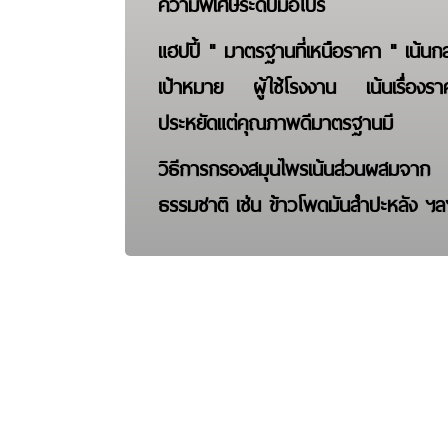
ความพิเศษระดับมือโปร
แฮปปี้ " มาตรฐานที่เหนือราคา " เน้นกล
เป้าหมาย ผู้ใช้โรงงาน เน้นเรื่องรา
ประหยัดแต่คุณภาพดีมาตรฐานมี
วิธีการกรองสมุนไพรเน้นส่วนผสมจาก
ธรรมชาติ เช่น ข้าวโพดมันสำปะหลัง
ฯล