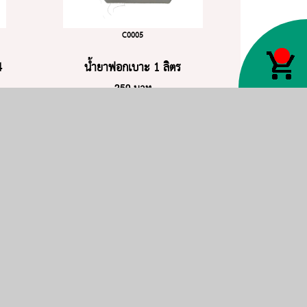
C0005
4
น้ำยาฟอกเบาะ 1 ลิตร
250
บาท
ใส่ตะกร้า