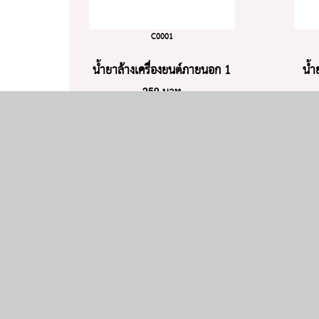
C0001
น้ำยาล้างเครื่องยนต์ภายนอก 1
น้ำ
250
บาท
ลิตร
ใส่ตะกร้า