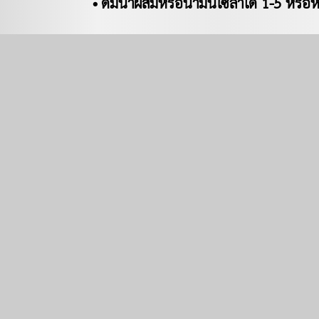
• ดื่มน้ำผสมหรือน้ำมันโซล่าได้ 1-5 หร